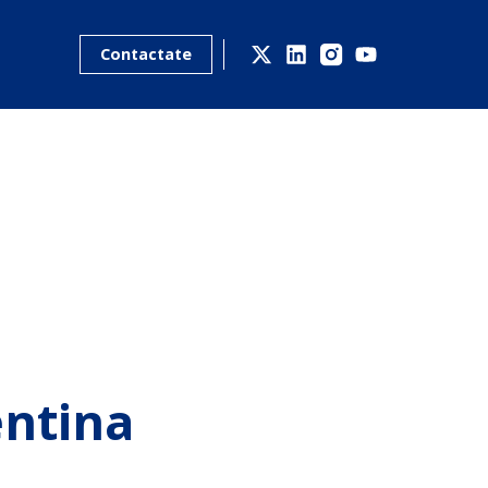
Contactate
entina