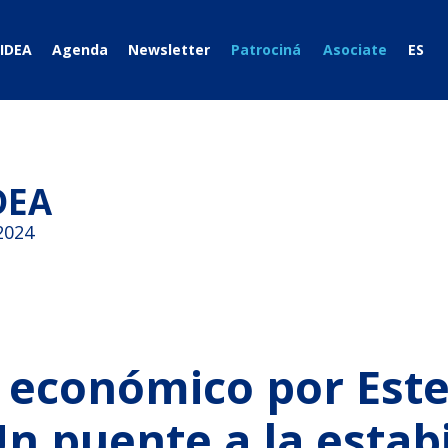
IDEA
Agenda
Newsletter
Patrociná
Asociate
ES
DEA
2024
económico por Est
 puente a la estab