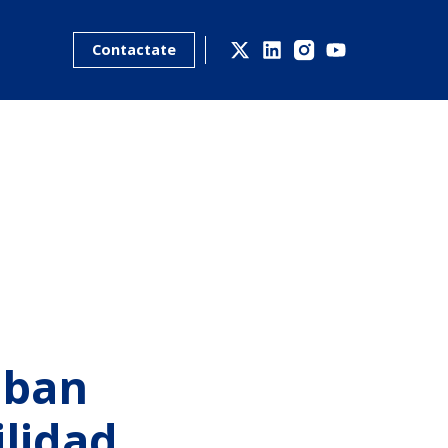
Contactate
eban
ilidad