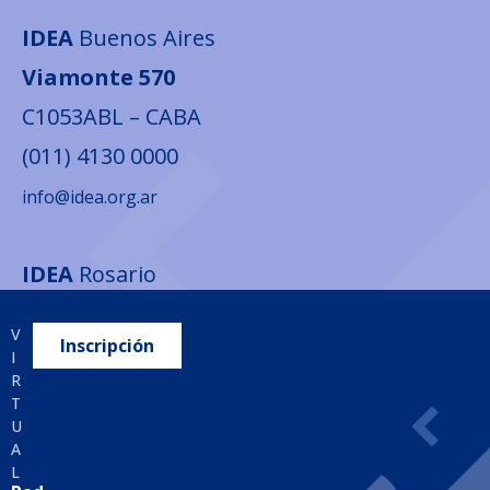
IDEA
Buenos Aires
Viamonte 570
C1053ABL – CABA
(011) 4130 0000
info@idea.org.ar
IDEA
Rosario
Santa Fe 1376 1° Piso
V
Inscripción
S2000ATT – Rosario
I
R
(0341) 529-0320
T
U
infocentro@idea.org.ar
A
L