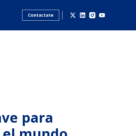
Contactate
ave para
n el mundo