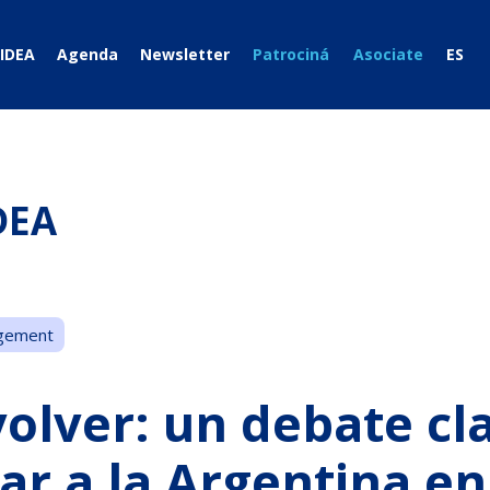
IDEA
Agenda
Newsletter
Patrociná
Asociate
ES
DEA
gement
olver: un debate cl
ar a la Argentina e