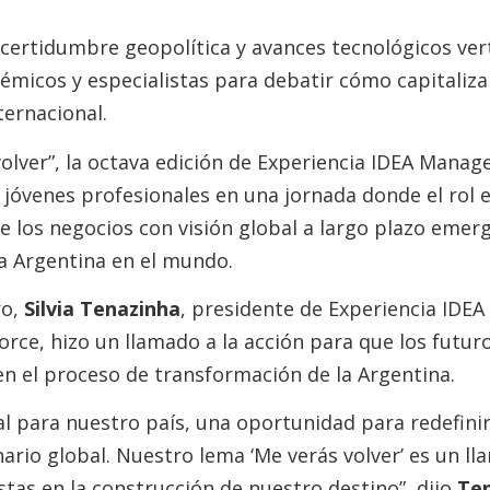
ncertidumbre geopolítica y avances tecnológicos ver
démicos y especialistas para debatir cómo capitaliz
ternacional.
volver”, la octava edición de Experiencia IDEA Man
 jóvenes profesionales en una jornada donde el rol e
de los negocios con visión global a largo plazo emer
la Argentina en el mundo.
ro,
Silvia Tenazinha
, presidente de Experiencia IDE
orce, hizo un llamado a la acción para que los futur
n el proceso de transformación de la Argentina.
l para nuestro país, una oportunidad para redefinir
ario global. Nuestro lema ‘Me verás volver’ es un ll
tas en la construcción de nuestro destino”, dijo
Te