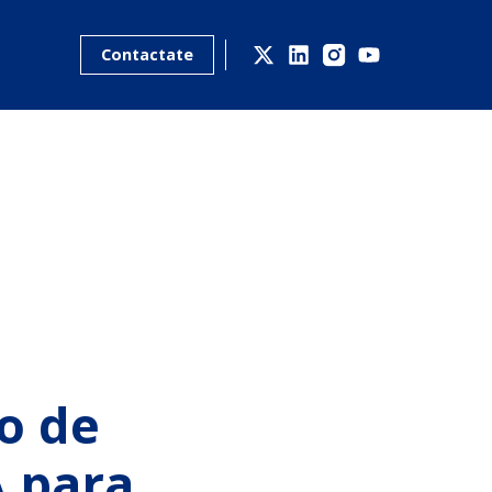
Contactate
ío de
 para