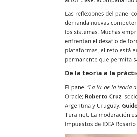
actor clave, acompañando a
Las reflexiones del panel c
demanda nuevas competenci
los sistemas. Muchas empre
enfrentan el desafío de fo
plataformas, el reto está e
permanente que permita sa
De la teoría a la práct
El panel
“La IA: de la teoría 
Oracle;
Roberto Cruz
, soc
Argentina y Uruguay;
Guido
Teramot. La moderación es
Impuestos de IDEA Rosario 