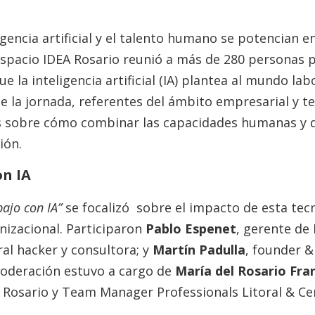
igencia artificial y el talento humano se potencian e
 Espacio IDEA Rosario reunió a más de 280 personas p
 la inteligencia artificial (IA) plantea al mundo labo
 de la jornada, referentes del ámbito empresarial y 
s sobre cómo combinar las capacidades humanas y di
ión.
on IA
bajo con IA”
se focalizó sobre el impacto de esta tecn
anizacional. Participaron
Pablo Espenet
, gerente d
ural hacker y consultora; y
Martín Padulla
, founder 
moderación estuvo a cargo de
María del Rosario Fra
Rosario y Team Manager Professionals Litoral & Ce