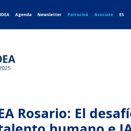
IDEA
Agenda
Newsletter
Patrociná
Asociate
ES
DEA
2025
EA Rosario: El desaf
talento humano e IA