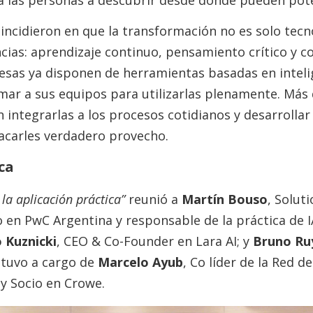
 las personas a descubrir desde dónde pueden poten
oincidieron en que la transformación no es solo tecnol
as: aprendizaje continuo, pensamiento crítico y c
sas ya disponen de herramientas basadas en intelige
rmar a sus equipos para utilizarlas plenamente. Más
n integrarlas a los procesos cotidianos y desarrolla
carles verdadero provecho.
ica
a la aplicación práctica”
reunió a
Martín Bouso
, Solut
io en PwC Argentina y responsable de la práctica de I
 Kuznicki
, CEO & Co-Founder en Lara AI; y
Bruno Ru
tuvo a cargo de
Marcelo Ayub
, Co líder de la Red d
y Socio en Crowe.