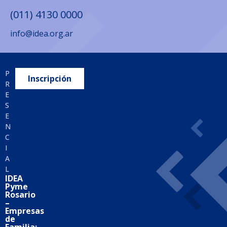
(011) 4130 0000
info@idea.org.ar
IDEA
Rosario
P
Inscripción
R
Santa Fe 1376 1° Piso
E
S2000ATT – Rosario
S
E
(0341) 529-0320
N
C
infocentro@idea.org.ar
I
A
L
Políticas de privacidad
IDEA
Pyme
Rosario
–
Empresas
de