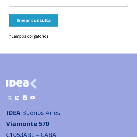
Enviar consulta
*Campos obligatorios
IDEA
Buenos Aires
Viamonte 570
C1053ABL – CABA