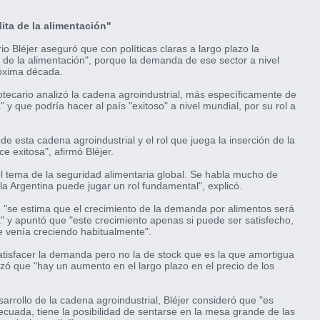
ita de la alimentación"
o Bléjer aseguró que con políticas claras a largo plazo la
a de la alimentación", porque la demanda de ese sector a nivel
róxima década.
otecario analizó la cadena agroindustrial, más específicamente de
a" y que podría hacer al país "exitoso" a nivel mundial, por su rol a
de esta cadena agroindustrial y el rol que juega la inserción de la
e exitosa", afirmó Bléjer.
 el tema de la seguridad alimentaria global. Se habla mucho de
a Argentina puede jugar un rol fundamental", explicó.
 "se estima que el crecimiento de la demanda por alimentos será
" y apuntó que "este crecimiento apenas si puede ser satisfecho,
e venía creciendo habitualmente".
satisfacer la demanda pero no la de stock que es la que amortigua
atizó que "hay un aumento en el largo plazo en el precio de los
rrollo de la cadena agroindustrial, Bléjer consideró que "es
ecuada, tiene la posibilidad de sentarse en la mesa grande de las