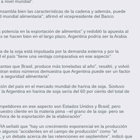
a nivel mundial".
 ensambla bien las características de la cadena y además, puede
d mundial alimentaria", afirmó el vicepresidente del Banco
a potencia en la exportación de alimentos" y redobló la apuesta al
s se hacen bien en el largo plazo, Argentina podría ser la Arabia
ria de la soja está impulsada por la demanda externa y por la
l el país "tiene una ventaja comparativa en ese aspecto".
antas que Brasil, produce más toneladas al año", resaltó, y volvió
stran estos números demuestra que Argentina puede ser un factor
a seguridad alimentaria".
cción del país en el mercado mundial de harina de soja. Sostuvo
 la Argentina en harina de soja sería del 60 por ciento del total de
ompetidores en ese aspecto son Estados Unidos y Brasil; pero
estro cliente en la materia pima --el grano de la soja- pero se
hora de la exportación de la elaboración".
CRA señaló que "hay un crecimiento exponencial en la producción
de algunos "accidentes en el campo de producción" como "el
 y un debate acerca de las retenciones en septiembre", indicó que