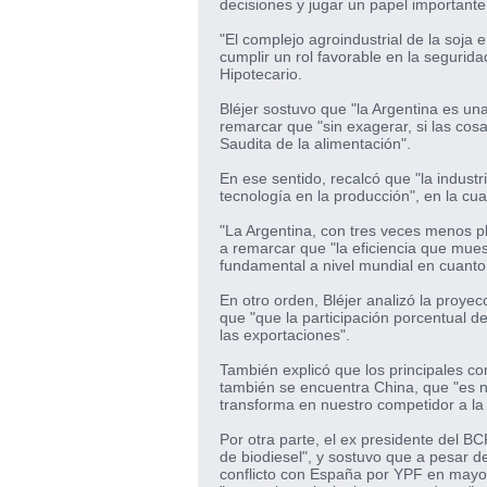
decisiones y jugar un papel importante 
"El complejo agroindustrial de la soja
cumplir un rol favorable en la segurida
Hipotecario.
Bléjer sostuvo que "la Argentina es un
remarcar que "sin exagerar, si las cosa
Saudita de la alimentación".
En ese sentido, recalcó que "la indust
tecnología en la producción", en la cua
"La Argentina, con tres veces menos pl
a remarcar que "la eficiencia que mue
fundamental a nivel mundial en cuanto 
En otro orden, Bléjer analizó la proye
que "que la participación porcentual de
las exportaciones".
También explicó que los principales c
también se encuentra China, que "es nu
transforma en nuestro competidor a la 
Por otra parte, el ex presidente del B
de biodiesel", y sostuvo que a pesar 
conflicto con España por YPF en mayo,