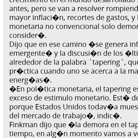
antes, pero se van a resolver rompie
mayor inflaci�n, recortes de gastos, y 
monetaria no convencional solo demor
consider�.
Dijo que en ese camino �se genera in
emergente� y la discusi�n de los �l
alrededor de la palabra `tapering`, qu
pr�ctica cuando uno se acerca a la m
energ�as�.
�En pol�tica monetaria, el tapering es 
exceso de estimulo monetario. Est� 
porque Estados Unidos todav�a muest
del mercado de trabajo�, indic�.
Finkman dijo que �la demora en el ta
tiempo, en alg�n momento vamos a ver