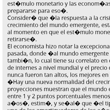
est�mulo monetario y las econom�a
prepararse para eso�.
Consider� que �la respuesta a la crisi
crecimiento del mundo emergente, e
al momento en que el est�mulo mone
retirarse�.
El economista hizo notar la excepcion
pasada, donde �al mundo emergente 
tambi�n, lo cual tiene su correlato en 
de internes a nivel mundial y el preci
nunca fueron tan altos, los mejores e
�Hay una nueva normalidad del crecim
proyecciones muestran que el mundo
entre 1 y 2 puntos porcentuales menos
a�os�, estim�, y se�al� que �el ti