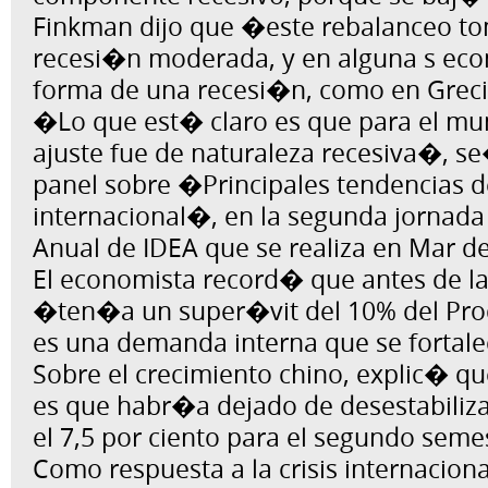
Finkman dijo que �este rebalanceo t
recesi�n moderada, y en alguna s e
forma de una recesi�n, como en Grec
�Lo que est� claro es que para el mu
ajuste fue de naturaleza recesiva�, 
panel sobre �Principales tendencias d
internacional�, en la segunda jornada
Anual de IDEA que se realiza en Mar del
El economista record� que antes de la 
�ten�a un super�vit del 10% del Prod
es una demanda interna que se fortal
Sobre el crecimiento chino, explic� q
es que habr�a dejado de desestabiliz
el 7,5 por ciento para el segundo sem
Como respuesta a la crisis internaciona