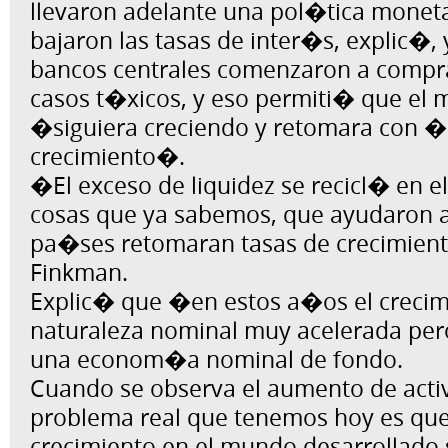
llevaron adelante una pol�tica moneta
bajaron las tasas de inter�s, explic�, 
bancos centrales comenzaron a compra
casos t�xicos, y eso permiti� que el
�siguiera creciendo y retomara con �n
crecimiento�.
�El exceso de liquidez se recicl� en 
cosas que ya sabemos, que ayudaron a
pa�ses retomaran tasas de crecimiento
Finkman.
Explic� que �en estos a�os el crecim
naturaleza nominal muy acelerada pero
una econom�a nominal de fondo.
Cuando se observa el aumento de acti
problema real que tenemos hoy es que 
crecimiento en el mundo desarrollad