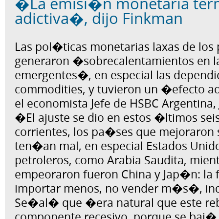
�La emisi�n monetaria ter
adictiva�, dijo Finkman
Las pol�ticas monetarias laxas de los
generaron �sobrecalentamientos en 
emergentes�, en especial las dependie
commodities, y tuvieron un �efecto ad
el economista Jefe de HSBC Argentina, 
�El ajuste se dio en estos �ltimos sei
corrientes, los pa�ses que mejoraron 
ten�an mal, en especial Estados Unido
petroleros, como Arabia Saudita, mien
empeoraron fueron China y Jap�n: la f
importar menos, no vender m�s�, in
Se�al� que �era natural que este reb
componente recesivo, porque se baj�