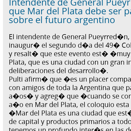
Intendente de General Pue
que Mar del Plata debe ser p
sobre el futuro argentino
El intendente de General Pueyrred�n, 
inaugur� el segundo d�a del 49� Col
y resalt� que este evento est� �muy 
Plata, que es una ciudad con un gran i
deliberaciones del desarrollo�.
Pulti afirm� que �es un placer compar
con amigos de toda la Argentina que pa
a�os� y agreg� que �cuando se cons
a�o en Mar del Plata, el coloquio est
�Mar del Plata es una ciudad que est
de capital y productos primarios a todo
tenemos un profundo inter�s en las d