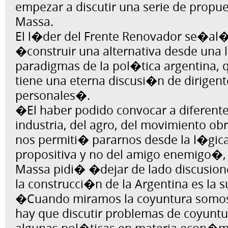
empezar a discutir una serie de propu
Massa.
El l�der del Frente Renovador se�al�
�construir una alternativa desde una l
paradigmas de la pol�tica argentina, q
tiene una eterna discusi�n de dirigen
personales�.
�El haber podido convocar a diferente
industria, del agro, del movimiento obr
nos permiti� pararnos desde la l�gica
propositiva y no del amigo enemigo�,
Massa pidi� �dejar de lado discusion
la construcci�n de la Argentina es la
�Cuando miramos la coyuntura somos
hay que discutir problemas de coyuntur