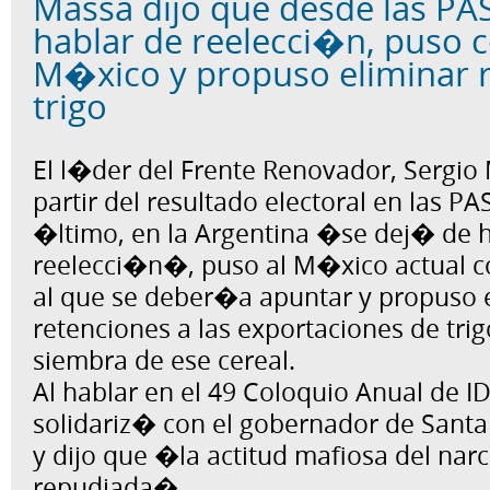
Massa dijo que desde las PA
hablar de reelecci�n, puso 
M�xico y propuso eliminar r
trigo
El l�der del Frente Renovador, Sergio 
partir del resultado electoral en las P
�ltimo, en la Argentina �se dej� de 
reelecci�n�, puso al M�xico actual
al que se deber�a apuntar y propuso e
retenciones a las exportaciones de tri
siembra de ese cereal.
Al hablar en el 49 Coloquio Anual de I
solidariz� con el gobernador de Santa 
y dijo que �la actitud mafiosa del nar
repudiada�.