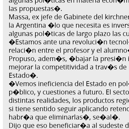
algunas pol�ticas en materia econ�mi
las propuestas�.
Massa, ex jefe de Gabinete del kirchn
la Argentina �lo que necesita es inver
algunas pol�ticas de largo plazo las 
�Estamos ante una revoluci�n tecno
relaci�n entre el profesor y el alumn
Propuso, adem�s, �bajar la presi�n i
mejorar la competitividad a trav�s de 
Estado�.
�Vemos ineficiencia del Estado en pol
p�blico, y cuestiones a futuro. El sect
distintas realidades, los productos re
si tiene sentido seguir aplicando retenc
habr�a que eliminarlas�, se�al�.
Dijo que eso beneficiar�a al sudeste d