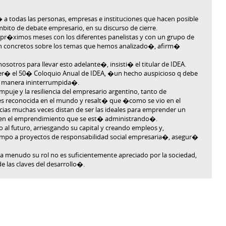
i� a todas las personas, empresas e instituciones que hacen posible
mbito de debate empresario, en su discurso de cierre.
pr�ximos meses con los diferentes panelistas y con un grupo de
�n concretos sobre los temas que hemos analizado�, afirm�
tros para llevar esto adelante�, insisti� el titular de IDEA.
� el 50� Coloquio Anual de IDEA, �un hecho auspicioso q debe
de manera ininterrumpida�.
mpuje y la resiliencia del empresario argentino, tanto de
s reconocida en el mundo y resalt� que �como se vio en el
ncias muchas veces distan de ser las ideales para emprender un
 en el emprendimiento que se est� administrando�.
al futuro, arriesgando su capital y creando empleos y,
empo a proyectos de responsabilidad social empresaria�, asegur�
a menudo su rol no es suficientemente apreciado por la sociedad,
 las claves del desarrollo�.