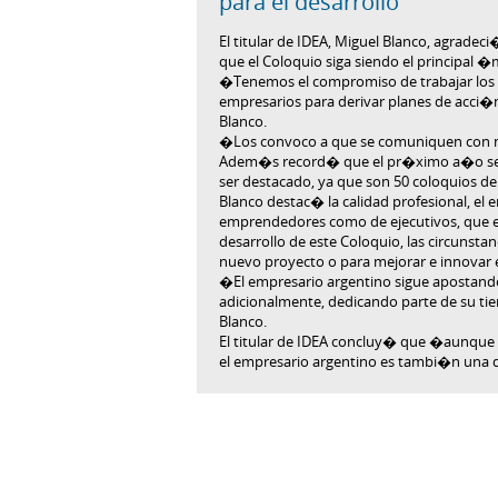
para el desarrollo
El titular de IDEA, Miguel Blanco, agradec
que el Coloquio siga siendo el principal �
�Tenemos el compromiso de trabajar los 
empresarios para derivar planes de acci
Blanco.
�Los convoco a que se comuniquen con noso
Adem�s record� que el pr�ximo a�o ser
ser destacado, ya que son 50 coloquios 
Blanco destac� la calidad profesional, el e
emprendedores como de ejecutivos, que e
desarrollo de este Coloquio, las circunsta
nuevo proyecto o para mejorar e innovar
�El empresario argentino sigue apostando 
adicionalmente, dedicando parte de su ti
Blanco.
El titular de IDEA concluy� que �aunque 
el empresario argentino es tambi�n una de