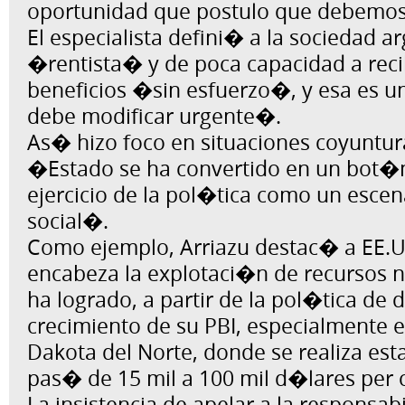
oportunidad que postulo que debemos
El especialista defini� a la sociedad 
�rentista� y de poca capacidad a reci
beneficios �sin esfuerzo�, y esa es u
debe modificar urgente�.
As� hizo foco en situaciones coyuntur
�Estado se ha convertido en un bot�n
ejercicio de la pol�tica como un esce
social�.
Como ejemplo, Arriazu destac� a EE.
encabeza la explotaci�n de recursos 
ha logrado, a partir de la pol�tica de 
crecimiento de su PBI, especialmente e
Dakota del Norte, donde se realiza est
pas� de 15 mil a 100 mil d�lares per 
La insistencia de apelar a la responsab