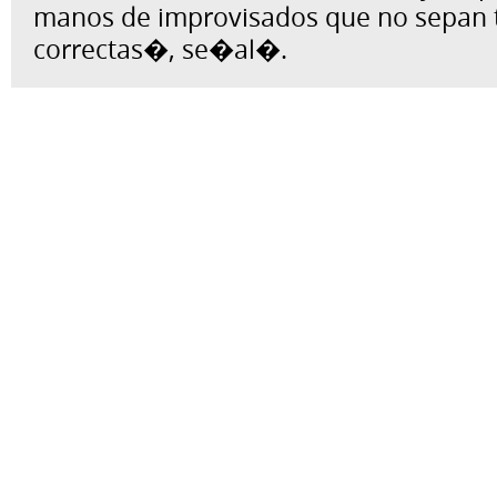
manos de improvisados que no sepan t
correctas�, se�al�.