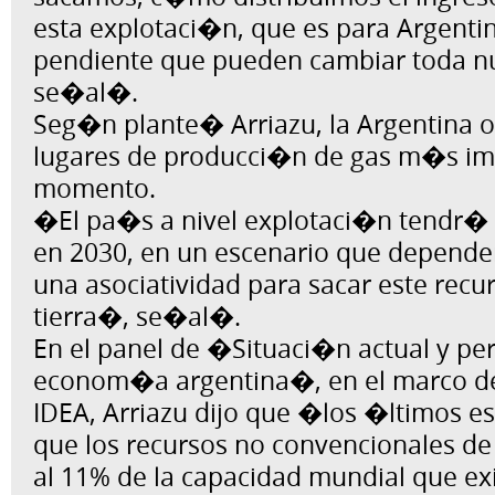
esta explotaci�n, que es para Argent
pendiente que pueden cambiar toda nu
se�al�.
Seg�n plante� Arriazu, la Argentina 
lugares de producci�n de gas m�s im
momento.
�El pa�s a nivel explotaci�n tendr�
en 2030, en un escenario que depender
una asociatividad para sacar este recur
tierra�, se�al�.
En el panel de �Situaci�n actual y pe
econom�a argentina�, en el marco d
IDEA, Arriazu dijo que �los �ltimos e
que los recursos no convencionales de 
al 11% de la capacidad mundial que exi