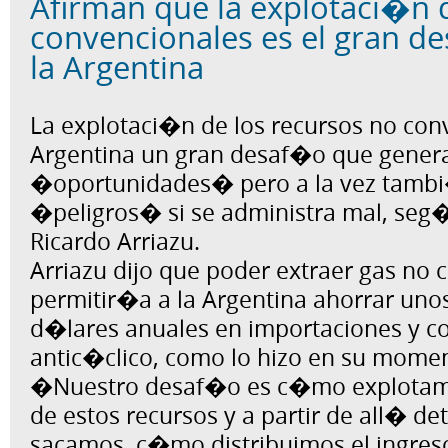
Afirman que la explotaci�n 
convencionales es el gran d
la Argentina
La explotaci�n de los recursos no conv
Argentina un gran desaf�o que gener
�oportunidades� pero a la vez tambi
�peligros� si se administra mal, seg
Ricardo Arriazu.
Arriazu dijo que poder extraer gas no 
permitir�a a la Argentina ahorrar uno
d�lares anuales en importaciones y co
antic�clico, como lo hizo en su mome
�Nuestro desaf�o es c�mo explotamo
de estos recursos y a partir de all� d
sacamos, c�mo distribuimos el ingres