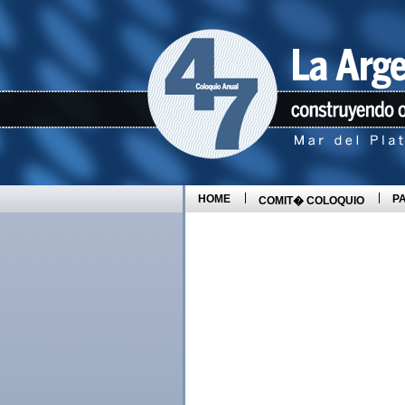
HOME
P
COMIT� COLOQUIO