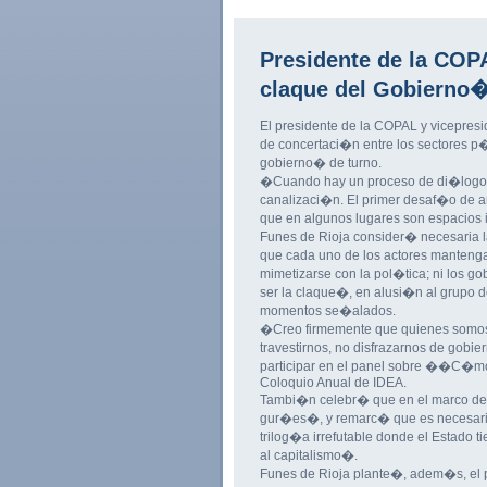
Presidente de la COP
claque del Gobierno
El presidente de la COPAL y vicepresi
de concertaci�n entre los sectores p�
gobierno� de turno.
�Cuando hay un proceso de di�logo s
canalizaci�n. El primer desaf�o de a
que en algunos lugares son espacios
Funes de Rioja consider� necesaria l
que cada uno de los actores mantenga s
mimetizarse con la pol�tica; ni los g
ser la claque�, en alusi�n al grupo d
momentos se�alados.
�Creo firmemente que quienes somos e
travestirnos, no disfrazarnos de gobi
participar en el panel sobre ��C�mo
Coloquio Anual de IDEA.
Tambi�n celebr� que en el marco del
gur�es�, y remarc� que es necesario 
trilog�a irrefutable donde el Estado t
al capitalismo�.
Funes de Rioja plante�, adem�s, el pr