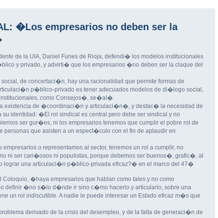
AL: �Los empresarios no deben ser la
�
dente de la UIA, Daniel Funes de Rioja, defendi� los modelos institucionales
blico y privado, y advirti� que los empresarios �no deben ser la claque del
ocial, de concertaci�n, hay una racionalidad que permite formas de
rticulaci�n p�blico-privado es tener adecuados modelos de di�logo social,
 institucionales, como Consejos�, se�al�.
a existencia de �coordinaci�n y articulaci�n�, y destac� la necesidad de
u identidad: �El rol sindical es central pero debe ser sindical y no
obiernos ser gur�es, ni los empresarios tenemos que cumplir el pobre rol de
e personas que asisten a un espect�culo con el fin de aplaudir en
mpresarios o representamos al sector, tenemos un rol a cumplir, no
erno ni ser cari�osos ni populistas, porque debemos ser buenos�, grafic�, al
 lograr una articulaci�n p�blico-privada eficaz?� en el marco del 47�
 Coloquio, �haya empresarios que hablan como tales y no como
definir �no s�lo d�nde ir sino c�mo hacerlo y articularlo, sobre una
iene un rol indiscutible. A nadie le puede interesar un Estado eficaz m�s que
oblema derivado de la crisis del desempleo, y de la falta de generaci�n de