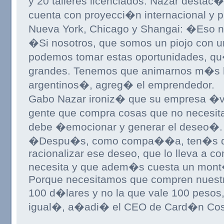
y 20 talleres licenciados. Nazar destac
cuenta con proyecci�n internacional y p
Nueva York, Chicago y Shangai: �Eso no
�Si nosotros, que somos un piojo con un 
podemos tomar estas oportunidades, q
grandes. Tenemos que animarnos m�s l
argentinos�, agreg� el emprendedor.
Gabo Nazar ironiz� que su empresa �
gente que compra cosas que no necesita�
debe �emocionar y generar el deseo�.
�Despu�s, como compa��a, ten�s que 
racionalizar ese deseo, que lo lleva a c
necesita y que adem�s cuesta un mont
Porque necesitamos que compren nuest
100 d�lares y no la que vale 100 pesos
igual�, a�adi� el CEO de Card�n Cos