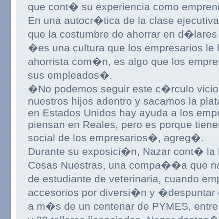
que cont� su experiencia como emprend
En una autocr�tica de la clase ejecutiv
que la costumbre de ahorrar en d�lares
�es una cultura que los empresarios l
ahorrista com�n, es algo que los empre
sus empleados�.
�No podemos seguir este c�rculo vicio
nuestros hijos adentro y sacamos la pla
en Estados Unidos hay ayuda a los empr
piensan en Reales, pero es porque tienen
social de los empresarios�, agreg�.
Durante su exposici�n, Nazar cont� la 
Cosas Nuestras, una compa��a que na
de estudiante de veterinaria, cuando e
accesorios por diversi�n y �despuntar 
a m�s de un centenar de PYMES, entre l