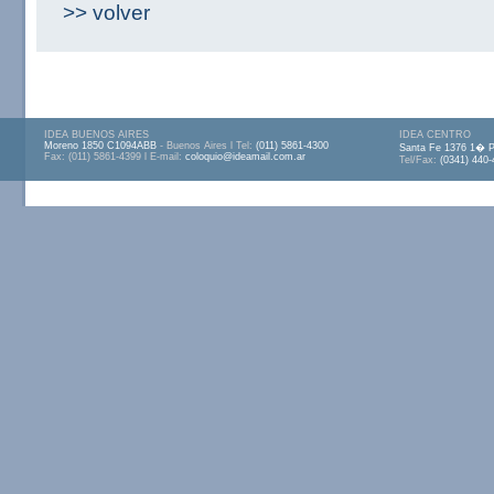
>> volver
IDEA BUENOS AIRES
IDEA CENTRO
Moreno 1850 C1094ABB
- Buenos Aires l Tel:
(011) 5861-4300
Santa Fe 1376 1� 
Fax: (011) 5861-4399 l E-mail:
coloquio@ideamail.com.ar
Tel/Fax:
(0341) 440